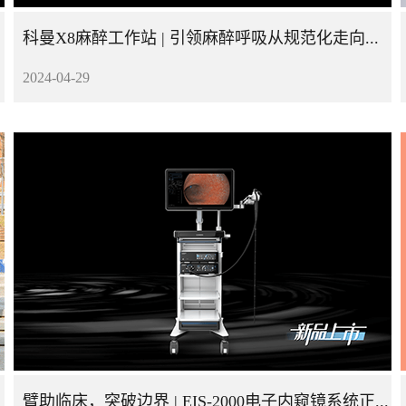
科曼X8麻醉工作站 | 引领麻醉呼吸从规范化走向精细化
2024-04-29
臂助临床，突破边界 | EIS-2000电子内窥镜系统正式上市