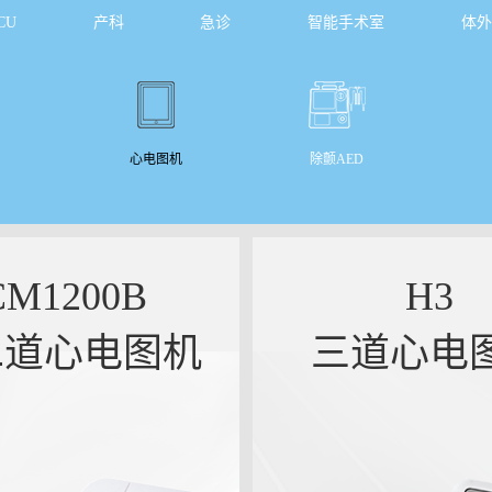
CU
产科
急诊
智能手术室
体外
心电图机
除颤AED
CM1200B

H3

二道心电图机
三道心电