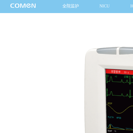
全院监护
NICU
I