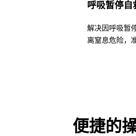
呼吸暂停自
解决因呼吸暂
离窒息危险，
便捷的