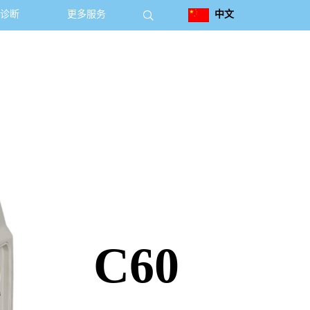

诊断
更多服务
中文
C60